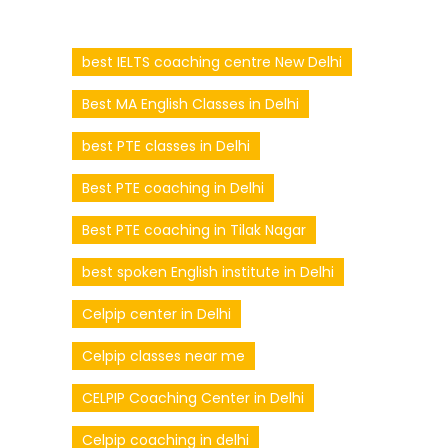
best IELTS coaching centre New Delhi
Best MA English Classes in Delhi
best PTE classes in Delhi
Best PTE coaching in Delhi
Best PTE coaching in Tilak Nagar
best spoken English institute in Delhi
Celpip center in Delhi
Celpip classes near me
CELPIP Coaching Center in Delhi
Celpip coaching in delhi