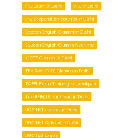
PTE Exam in Delhi
PTE in Delhi
PTE preparation courses in Delhi
Spoken English Classes in Delhi
Spoken English Classes Near me
st PTE Classes in Delhi
The Best IELTS Classes in Delhi
TOEFL Exam Training in Janakpuri
Top 10 IELTS coaching in Delhi
UCG NET classes in Delhi
UGC NET Classes in Delhi
UGC net exam