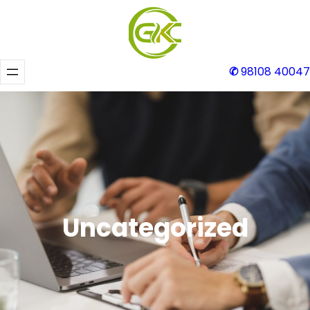
Skip
to
content
✆
98108 40047
Uncategorized