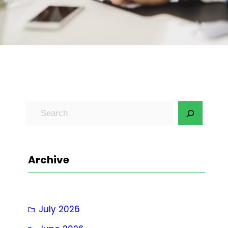
S
e
a
r
Archive
c
h
July 2026