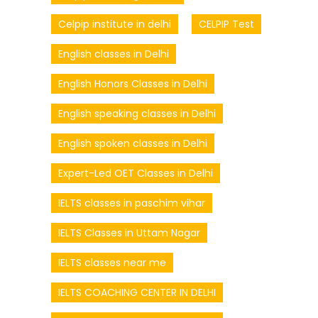
Celpip institute in delhi
CELPIP Test
English classes in Delhi
English Honors Classes in Delhi
English speaking classes in Delhi
English spoken classes in Delhi
Expert-Led OET Classes in Delhi
IELTS classes in paschim vihar
IELTS Classes in Uttam Nagar
IELTS classes near me
IELTS COACHING CENTER IN DELHI