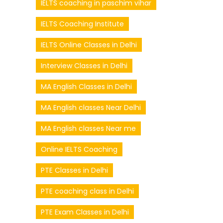
IELTS coaching in paschim vihar
IELTS Coaching Institute
IELTS Online Classes in Delhi
Interview Classes in Delhi
MA English Classes in Delhi
MA English classes Near Delhi
MA English classes Near me
Online IELTS Coaching
PTE Classes in Delhi
PTE coaching class in Delhi
PTE Exam Classes in Delhi